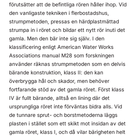
förutsätter att de befintliga rören håller ihop. Vid
den vanligaste tekniken i flerbostadshus,
strumpmetoden, pressas en härdplastmättad
strumpa in i röret och bildar ett nytt rör inuti det
gamla. Men den bär inte sig själv. I den
klassificering enligt American Water Works
Associations manual M28 som forskningen
använder räknas strumpmetoden som en delvis
bärande konstruktion, klass II: den kan
överbrygga hål och skador, men behöver
fortfarande stöd av det gamla röret. Först klass
IV är fullt bärande, alltså en lining där det
ursprungliga röret inte förväntas bidra alls. Vid
de tunnare sprut- och borstmetoderna läggs
plasten i stället som ett skikt mot insidan av det
gamla röret, klass I, och då vilar bärigheten helt