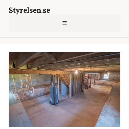
Hoppa
Styrelsen.se
till
innehåll
Meny