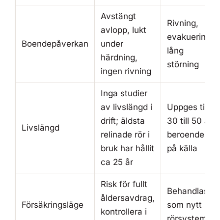
Avstängt
Rivning,
avlopp, lukt
evakuering,
Boendepåverkan
under
lång
härdning,
störning
ingen rivning
Inga studier
av livslängd i
Uppges till
drift; äldsta
30 till 50 år
Livslängd
relinade rör i
beroende
bruk har hållit
på källa
ca 25 år
Risk för fullt
Behandlas
åldersavdrag,
Försäkringsläge
som nytt
kontrollera i
rörsystem