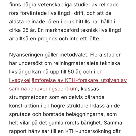
finns några vetenskapliga studier av relinade
rörs förväntade livslängd i drift, och att de
äldsta relinade rören i bruk hittills har hållit i
cirka 25 år. En marknadsförd teknisk livslängd
är alltså en prognos och inte ett löfte.
Nyanseringen gäller metodvalet. Flera studier
har undersökt om reliningmaterialets tekniska
livslängd kan nå upp till 50 år, och i
en
livscykeljämförelse av KTH-forskare, utgiven av
samma renoveringscentrum
, klassas
strumpmetoden som en delvis bärande
konstruktion i en högre strukturell klass än de
sprutade och borstade beläggningarna, som
helt vilar på det gamla rörets bärighet. Samma
rapport hänvisar till en KTH-undersökning där