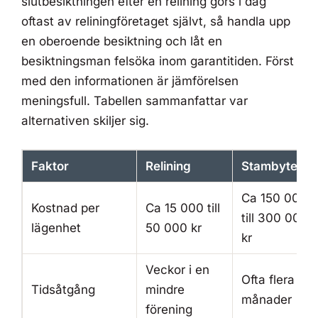
slutbesiktningen efter en relining görs i dag
oftast av reliningföretaget självt, så handla upp
en oberoende besiktning och låt en
besiktningsman felsöka inom garantitiden. Först
med den informationen är jämförelsen
meningsfull. Tabellen sammanfattar var
alternativen skiljer sig.
Faktor
Relining
Stambyte
Ca 150 000
Kostnad per
Ca 15 000 till
till 300 000
lägenhet
50 000 kr
kr
Veckor i en
Ofta flera
Tidsåtgång
mindre
månader
förening