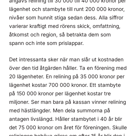
angavs relining till 30 000 till 40 000 kronor per
lägenhet och stambyte till runt 200 000 kronor,
nivåer som hunnit stiga sedan dess. Alla siffror
varierar kraftigt med rörens skick, omfattning,
åtkomst och region, så betrakta dem som
spann och inte som prislappar.
Det intressanta sker när man slår ut kostnaden
över den tid åtgärden håller. Ta en förening med
20 lägenheter. En relining på 35 000 kronor per
lägenhet kostar 700 000 kronor. Ett stambyte
på 150 000 kronor per lägenhet kostar tre
miljoner. Ser man bara på kassan vinner relining
med hästlängder. Men dela summorna på
antagen livslängd. Håller stambytet i 40 år blir
det 75 000 kronor om året för föreningen. Skulle
reliningen behöva göras om efter 15 år blir den i