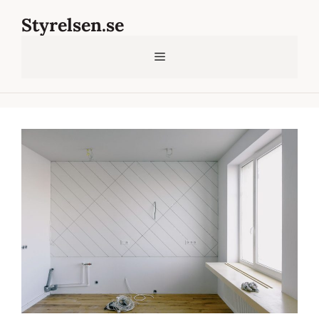
Hoppa
Styrelsen.se
till
innehåll
Meny