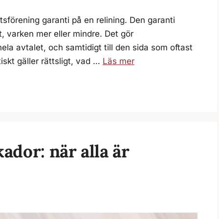
sförening garanti på en relining. Den garanti
t, varken mer eller mindre. Det gör
 hela avtalet, och samtidigt till den sida som oftast
skt gäller rättsligt, vad …
Läs mer
dor: när alla är