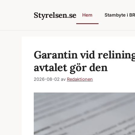
Hoppa
till
Styrelsen.se
Hem
Stambyte i BRF
innehåll
Garantin vid relinin
avtalet gör den
2026-08-02
av
Redaktionen