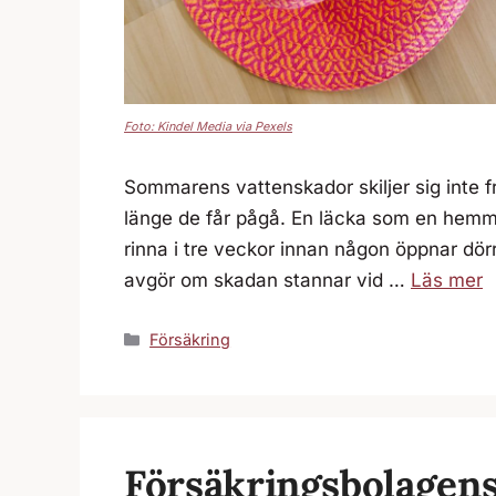
Foto: Kindel Media via Pexels
Sommarens vattenskador skiljer sig inte från
länge de får pågå. En läcka som en hemma
rinna i tre veckor innan någon öppnar dörr
avgör om skadan stannar vid …
Läs mer
Kategorier
Försäkring
Försäkringsbolagens