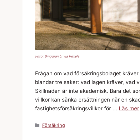
Foto: Bingqian Li via Pexels
Frågan om vad försäkringsbolaget kräver 
blandar tre saker: vad lagen kräver, vad 
Skillnaden är inte akademisk. Bara det so
villkor kan sänka ersättningen när en skada 
fastighetsförsäkringsvillkor för …
Läs mer
Kategorier
Försäkring