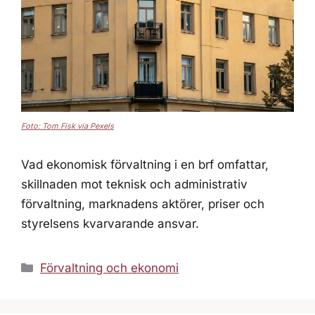
Foto: Tom Fisk via Pexels
Vad ekonomisk förvaltning i en brf omfattar,
skillnaden mot teknisk och administrativ
förvaltning, marknadens aktörer, priser och
styrelsens kvarvarande ansvar.
Kategorier
Förvaltning och ekonomi