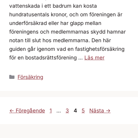
vattenskada i ett badrum kan kosta
hundratusentals kronor, och om föreningen är
underförsäkrad eller har glapp mellan
föreningens och medlemmarnas skydd hamnar
notan till slut hos medlemmarna. Den här
guiden går igenom vad en fastighetsförsäkring
för en bostadsrättsförening …
Läs mer
Kategorier
Försäkring
Sida
Sida
Sida
Sida
←
Föregående
1
…
3
4
5
Nästa
→