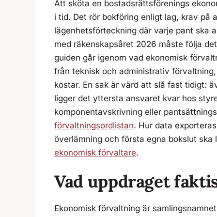
Att sköta en bostadsrättsförenings ekono
i tid. Det rör bokföring enligt lag, krav på
lägenhetsförteckning där varje pant ska 
med räkenskapsåret 2026 måste följa det
guiden går igenom vad ekonomisk förvaltnin
från teknisk och administrativ förvaltnin
kostar. En sak är värd att slå fast tidigt: 
ligger det yttersta ansvaret kvar hos sty
komponentavskrivning eller pantsättningsa
förvaltningsordlistan
. Hur data exporteras
överlämning och första egna bokslut ska li
ekonomisk förvaltare
.
Vad uppdraget fakt
Ekonomisk förvaltning är samlingsnamnet 