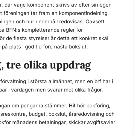
, där varje komponent skrivs av efter sin egen
t föreningen tar fram en komponentindelning,
ningen och hur underhåll redovisas. Oavsett
pa BFN:s kompletterande regler för
 de flesta styrelser är detta ett konkret skäl
å plats i god tid före nästa bokslut.
, tre olika uppdrag
örvaltning i största allmänhet, men en brf har i
par i vardagen men svarar mot olika frågor.
ågan om pengarna stämmer. Hit hör bokföring,
rsreskontra, budget, bokslut, årsredovisning och
okför månadens betalningar, skickar avgiftsavier