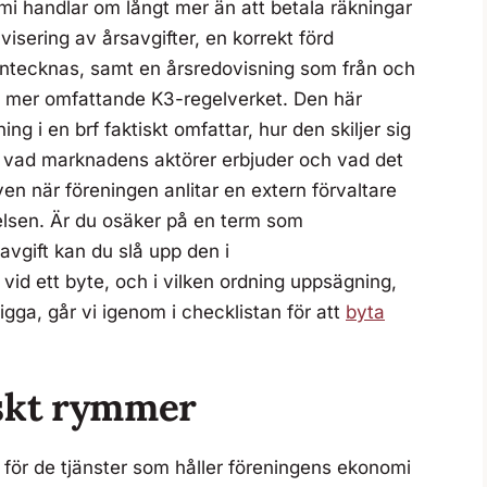
mi handlar om långt mer än att betala räkningar
 avisering av årsavgifter, en korrekt förd
antecknas, samt en årsredovisning som från och
 mer omfattande K3-regelverket. Den här
g i en brf faktiskt omfattar, hur den skiljer sig
g, vad marknadens aktörer erbjuder och vad det
även när föreningen anlitar en extern förvaltare
relsen. Är du osäker på en term som
vgift kan du slå upp den i
 vid ett byte, och i vilken ordning uppsägning,
gga, går vi igenom i checklistan för att
byta
iskt rymmer
för de tjänster som håller föreningens ekonomi