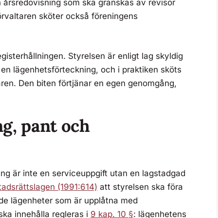
en årsredovisning som ska granskas av revisor
rvaltaren sköter också föreningens
gisterhållningen. Styrelsen är enligt lag skyldig
en lägenhetsförteckning, och i praktiken sköts
aren. Den biten förtjänar en egen genomgång,
g, pant och
ng är inte en serviceuppgift utan en lagstadgad
tadsrättslagen (1991:614)
att styrelsen ska föra
de lägenheter som är upplåtna med
ka innehålla regleras i
9 kap. 10 §
: lägenhetens