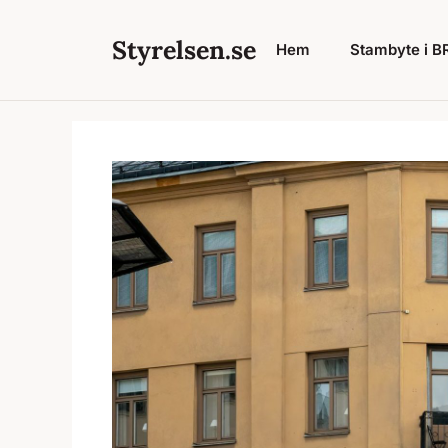
Hoppa
till
Styrelsen.se
Hem
Stambyte i BRF
innehåll