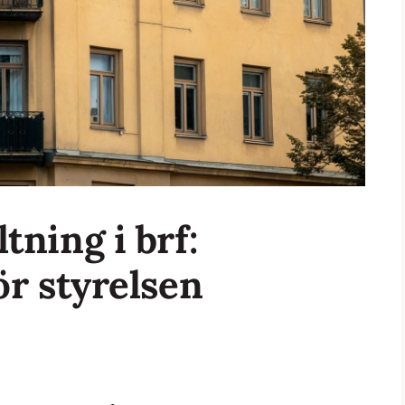
tning i brf:
ör styrelsen