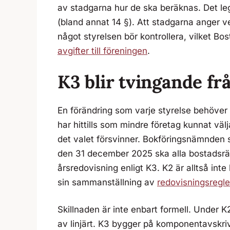
av stadgarna hur de ska beräknas. Det leg
(bland annat 14 §). Att stadgarna anger ve
något styrelsen bör kontrollera, vilket Bo
avgifter till föreningen
.
K3 blir tvingande fr
En förändring som varje styrelse behöver k
har hittills som mindre företag kunnat vä
det valet försvinner. Bokföringsnämnden sl
den 31 december 2025 ska alla bostadsrä
årsredovisning enligt K3. K2 är alltså inte l
sin sammanställning av
redovisningsregle
Skillnaden är inte enbart formell. Under
av linjärt. K3 bygger på komponentavskrivn