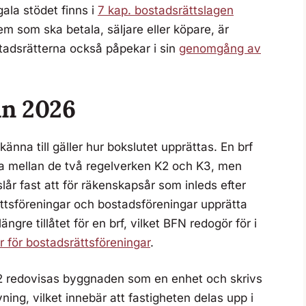
ala stödet finns i
7 kap. bostadsrättslagen
m som ska betala, säljare eller köpare, är
stadsrätterna också påpekar i sin
genomgång av
ån 2026
änna till gäller hur bokslutet upprättas. En brf
lja mellan de två regelverken K2 och K3, men
år fast att för räkenskapsår som inleds efter
ttsföreningar och bostadsföreningar upprätta
ängre tillåtet för en brf, vilket BFN redogör för i
r för bostadsrättsföreningar
.
 K2 redovisas byggnaden som en enhet och skrivs
ing, vilket innebär att fastigheten delas upp i