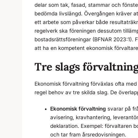
delar som tak, fasad, stammar och fönster
bedömda livslängd. Övergången kräver at
ett arbete som påverkar både resultaträk
regelverk ska föreningen dessutom tilläm
bostadsrättsföreningar (BFNAR 2023:1). För
att ha en kompetent ekonomisk förvaltare p
Tre slags förvaltning
Ekonomisk förvaltning förväxlas ofta med f
regel behov av tre skilda slag. De överlap
Ekonomisk förvaltning
svarar på fr
avisering, kravhantering, leverantö
deklaration. Exempel: förvaltaren b
och tar fram årsredovisningen.