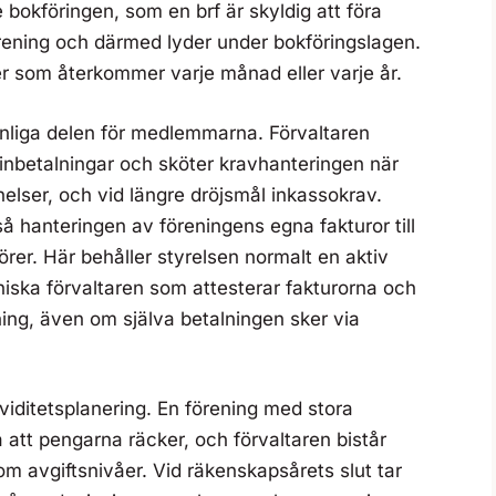
 bokföringen, som en brf är skyldig att föra
örening och därmed lyder under bokföringslagen.
er som återkommer varje månad eller varje år.
ynliga delen för medlemmarna. Förvaltaren
 inbetalningar och sköter kravhanteringen när
nelser, och vid längre dröjsmål inkassokrav.
tså hanteringen av föreningens egna fakturor till
rer. Här behåller styrelsen normalt en aktiv
ekniska förvaltaren som attesterar fakturorna och
ing, även om själva betalningen sker via
kviditetsplanering. En förening med stora
tt pengarna räcker, och förvaltaren bistår
m avgiftsnivåer. Vid räkenskapsårets slut tar