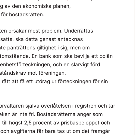
ing av den ekonomiska planen,
för bostadsrätten.
en orsakar mest problem. Underrättas
satts, ska detta genast antecknas i
te panträttens giltighet i sig, men om
 utomstående. En bank som ska bevilja ett bolån
lägenhetsförteckningen, och en slarvigt förd
adeståndskrav mot föreningen.
§
rätt att få ett utdrag ur förteckningen för sin
rvaltaren själva överlåtelsen i registren och tar
rleken är inte fri. Bostadsrätterna anger som
å till högst 2,5 procent av prisbasbeloppet och
, och avgifterna får bara tas ut om det framgår