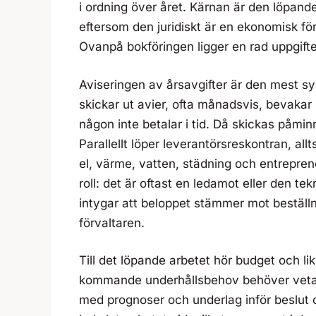
i ordning över året. Kärnan är den löpande
eftersom den juridiskt är en ekonomisk f
Ovanpå bokföringen ligger en rad uppgift
Aviseringen av årsavgifter är den mest s
skickar ut avier, ofta månadsvis, bevakar
någon inte betalar i tid. Då skickas påmin
Parallellt löper leverantörsreskontran, all
el, värme, vatten, städning och entreprenö
roll: det är oftast en ledamot eller den t
intygar att beloppet stämmer mot beställn
förvaltaren.
Till det löpande arbetet hör budget och li
kommande underhållsbehov behöver veta a
med prognoser och underlag inför beslut o